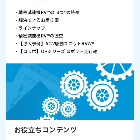
・精密減速機RV™の“3つ”の特長
・解決できるお困り事
・ラインナップ
・精密減速機RV™の歴史
・【導入事例】AGV駆動ユニットRVW®
・【コラボ】GHシリーズ ロボット走行軸
お役立ちコンテンツ