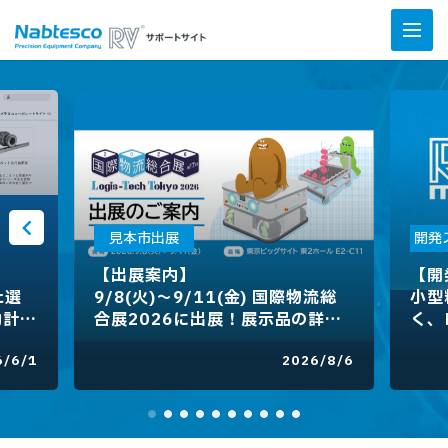
見本市出展
開発
【出展案内】
【開
た選
9/8(火)～9/11(金) 国際物流総
小型
動計算
合展2026に出展！展示品の詳細
く、
などをご紹介
ダー
6/6/1
2026/8/6