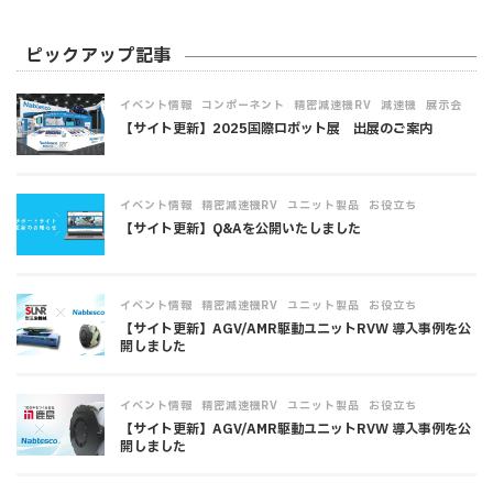
ピックアップ記事
,
,
,
,
イベント情報
コンポーネント
精密減速機RV
減速機
展示会
【サイト更新】2025国際ロボット展 出展のご案内
,
,
,
イベント情報
精密減速機RV
ユニット製品
お役立ち
【サイト更新】Q&Aを公開いたしました
,
,
,
イベント情報
精密減速機RV
ユニット製品
お役立ち
【サイト更新】AGV/AMR駆動ユニットRVW 導入事例を公
開しました
,
,
,
イベント情報
精密減速機RV
ユニット製品
お役立ち
【サイト更新】AGV/AMR駆動ユニットRVW 導入事例を公
開しました