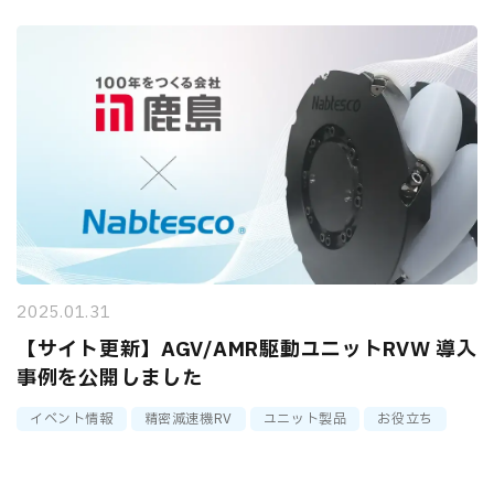
2025.01.31
【サイト更新】AGV/AMR駆動ユニットRVW 導入
事例を公開しました
イベント情報
精密減速機RV
ユニット製品
お役立ち