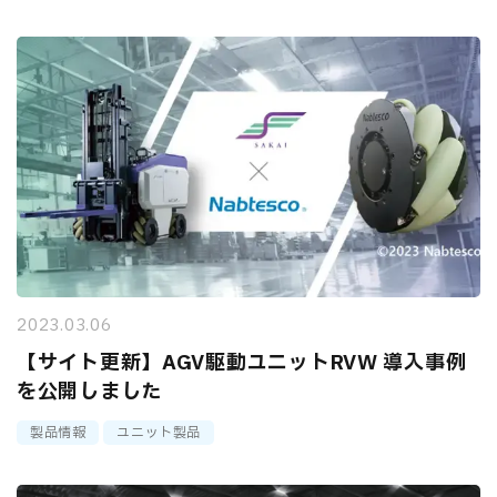
2023.03.06
【サイト更新】AGV駆動ユニットRVW 導入事例
を公開しました
製品情報
ユニット製品