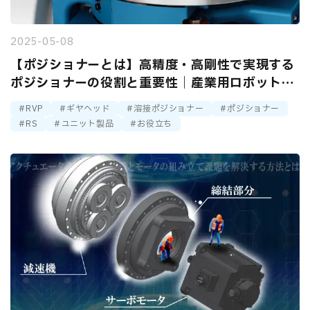
2025-05-08
【ポジショナーとは】高精度・高剛性で実現する
ポジショナーの役割と重要性｜産業用ロボット溶
接・組立・塗装における位置決め精度向上
RVP
ギヤヘッド
溶接ポジショナー
ポジショナー
RS
ユニット製品
お役立ち