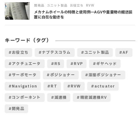
,
,
,
開発品
ユニット製品
お役立ち
RVW
メカナムホイールの特徴と使用例―AGVや重量物の搬送装
置に自在な動きを
キーワード（タグ）
お役立ち
ナブテスコラム
ユニット製品
AF
アクチュエータ
RS
RVP
ギヤヘッド
サーボモータ
ポジショナー
溶接ポジショナー
Navigation
RT
RVW
actuator
コンポーネント
減速機
精密減速機RV
開発品