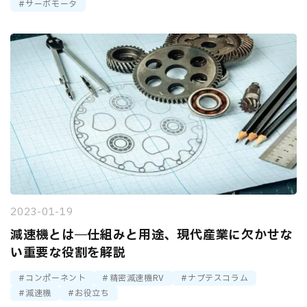
サーボモータ
2023-01-19
減速機とは―仕組みと用途、現代産業に欠かせな
い重要な役割を解説
コンポーネント
精密減速機RV
ナブテスコラム
減速機
お役立ち