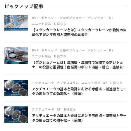
ピックアップ記事
,
,
,
,
,
RVP
ギヤヘッド
溶接ポジショナー
ポジショナー
RS
,
ユニット製品
お役立ち
【スタッカークレーンとは】スタッカークレーンが物流の自
動化で果たす役割と減速機の重要性
,
,
,
,
,
RVP
ギヤヘッド
溶接ポジショナー
ポジショナー
RS
,
ユニット製品
お役立ち
【ポジショナーとは】高精度・高剛性で実現するポジショ
ナーの役割と重要性｜産業用ロボット溶接・組立・塗装にお
ける位置決め精度向上
,
,
,
,
アクチュエータ
ナブテスコラム
ユニット製品
AF
お役立ち
アクチュエータの基本と設計における考慮点～減速機とモー
タの組み立ての効率化～（後編）
,
,
アクチュエータ
AF
お役立ち
アクチュエータの基本と設計における考慮点～減速機とモー
タの組み立ての効率化～（前編）