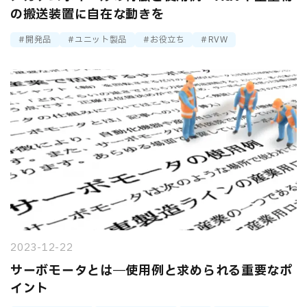
の搬送装置に自在な動きを
開発品
ユニット製品
お役立ち
RVW
2023-12-22
サーボモータとは―使用例と求められる重要なポ
イント