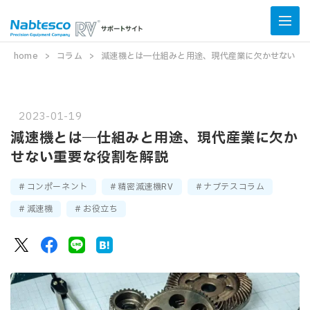
home
コラム
減速機とは―仕組みと用途、現代産業に欠かせない重
2023-01-19
減速機とは―仕組みと用途、現代産業に欠か
せない重要な役割を解説
コンポーネント
精密減速機RV
ナブテスコラム
減速機
お役立ち