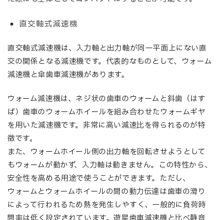
直交軸式減速機
直交軸式減速機は、入力軸と出力軸が同一平面上にない直
交の関係となる減速機です。代表的なものとして、ウォーム
減速機と傘歯車減速機があります。
ウォーム減速機は、ネジ状の歯車のウォームと斜歯（はす
ば）歯車のウォームホイールを組み合わせたウォームギヤ
を用いた減速機です。非常に高い減速比を得られるのが特
徴です。
また、ウォームホイール側の出力軸を回転させようとして
もウォームが動かず、入力軸は動きません。この特性から、
安全性を高める用途で使うことができます。ただし、
ウォームとウォームホイールの間の動力伝達は歯車の滑り
によって行われるため熱を発生しやすく、一般的に負荷時
間率は低く設定されています。遊星歯車減速機と比べ静音