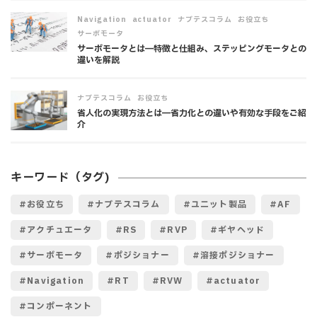
,
,
,
,
Navigation
actuator
ナブテスコラム
お役立ち
サーボモータ
サーボモータとは―特徴と仕組み、ステッピングモータとの
違いを解説
,
ナブテスコラム
お役立ち
省人化の実現方法とは―省力化との違いや有効な手段をご紹
介
キーワード（タグ)
お役立ち
ナブテスコラム
ユニット製品
AF
アクチュエータ
RS
RVP
ギヤヘッド
サーボモータ
ポジショナー
溶接ポジショナー
Navigation
RT
RVW
actuator
コンポーネント