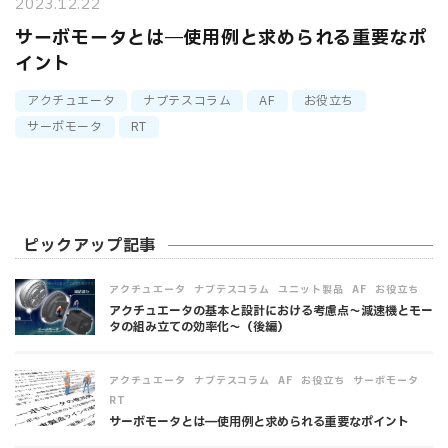
2023.12.22
サーボモータとは―使用例と求められる重要なポ
イント
アクチュエータ
ナブテスコラム
AF
お役立ち
サーボモータ
RT
ピックアップ記事
,
,
,
,
アクチュエータ
ナブテスコラム
ユニット製品
AF
お役立ち
アクチュエータの基本と設計における考慮点～減速機とモー
タの組み立ての効率化～（後編）
,
,
,
,
,
アクチュエータ
ナブテスコラム
AF
お役立ち
サーボモータ
RT
サーボモータとは―使用例と求められる重要なポイント