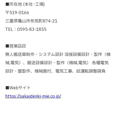
■所在地 (本社･工場)
〒519-0166
三重県亀山市布気町874-21
TEL：0595-83-1855
■営業品目
無人搬送車制作・システム設計 溶接設備設計・製作（機
械,電気）、搬送設備設計・製作（機械,電気） 各種電気
設計・盤製作、機械据付、電気工事、試運転調整請負
■Webサイト
https://sakaidenki-mie.co.jp/