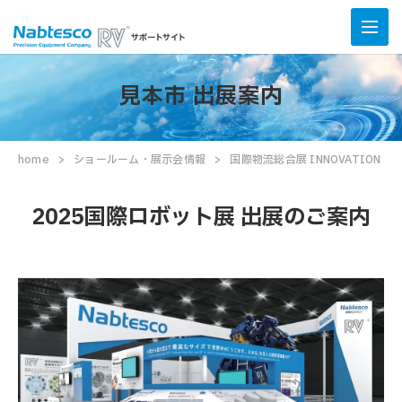
見本市 出展案内
home
ショールーム・展示会情報
国際物流総合展 INNOVATION E
2025国際ロボット展 出展のご案内