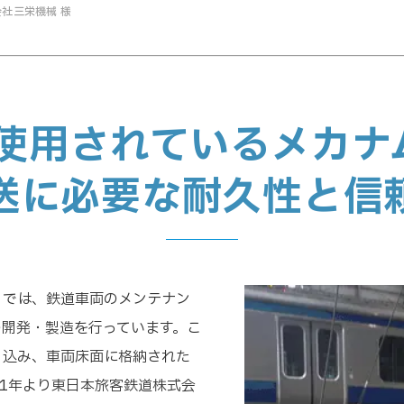
会社三栄機械 様
で使用されているメカナ
送に必要な耐久性と信
）では、鉄道車両のメンテナン
の開発・製造を行っています。こ
り込み、車両床面に格納された
21年より東日本旅客鉄道株式会