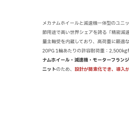
メカナムホイールと減速機一体型のユニ
節用途で高い世界シェアを誇る「精密減速
量主軸受を内蔵しており、高荷重に最適な
20PG 1輪あたりの許容耐荷重：2,500k
ナムホイール・減速機・モーターフラン
ニット
のため、
設計が簡素化でき、導入