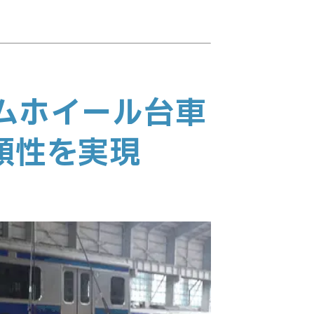
ムホイール台車
頼性を実現