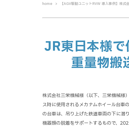
home
【AGV駆動ユニットRVW 導入事例】株式
JR東日本様
重量物搬
株式会社三栄機械様（以下、三栄機械様
ス時に使用されるメカナムホイール台車
の台車は、吊り上げた鉄道車両の下に潜
機器類の脱着をサポートするもので、20