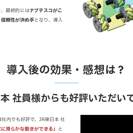
。
き、最終的には
ナブテスコがこ
と信頼性が決め手
となり、導入
導入後の効果・感想は？
日本 社員様からも好評いただい
は社内でも好評で、JR東日本 社
常に滑らかな動きができる」
と