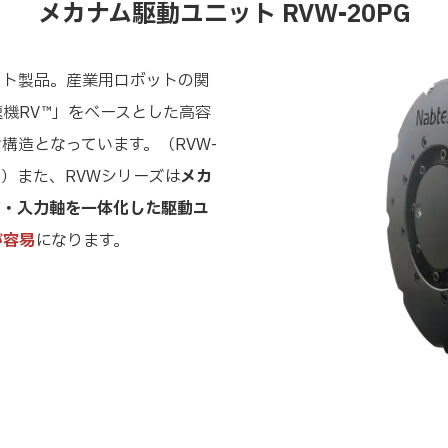
メカナム駆動ユニット RVW-20PG
ット製品。産業用ロボットの関
機RV™」をベースとした高容
構造となっています。（RVW-
gf）また、RVWシリーズは
メカ
ジ・入力軸を一体化した駆動ユ
が容易
になります。