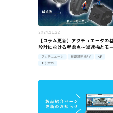
2024.11.22
【コラム更新】アクチュエータの
設計における考慮点～減速機とモ
組み立ての効率化～（前編）を掲
アクチュエータ
精密減速機RV
AF
した
お役立ち