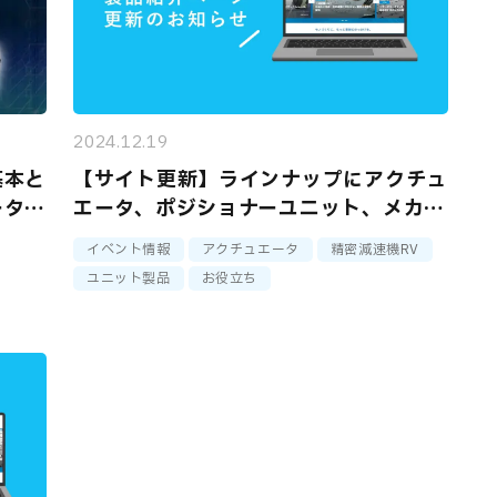
2024.12.19
基本と
【サイト更新】ラインナップにアクチュ
ータの
エータ、ポジショナーユニット、メカナ
載しま
ム駆動ユニットを追加しました
イベント情報
アクチュエータ
精密減速機RV
ユニット製品
お役立ち