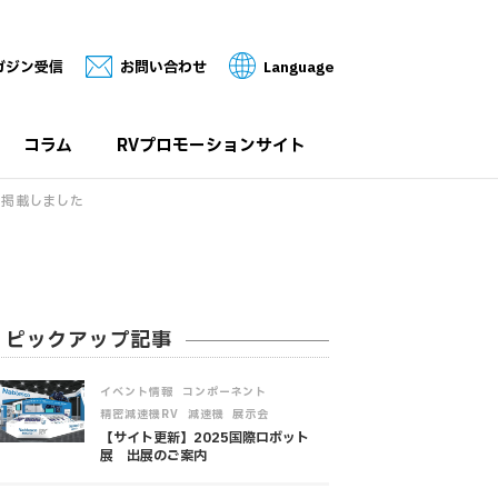
ガジン受信
お問い合わせ
Language
コラム
RVプロモーションサイト
を掲載しました
ピックアップ記事
,
,
イベント情報
コンポーネント
,
,
精密減速機RV
減速機
展示会
【サイト更新】2025国際ロボット
展 出展のご案内