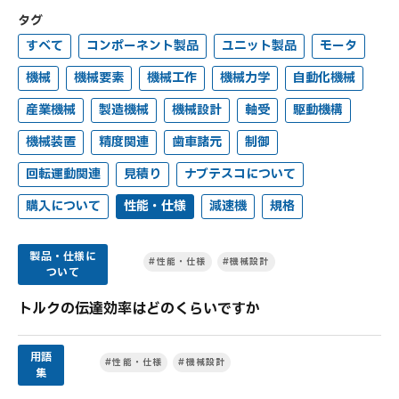
タグ
すべて
コンポーネント製品
ユニット製品
モータ
機械
機械要素
機械工作
機械力学
自動化機械
産業機械
製造機械
機械設計
軸受
駆動機構
機械装置
精度関連
歯車諸元
制御
回転運動関連
見積り
ナブテスコについて
購入について
性能・仕様
減速機
規格
製品・仕様に
#性能・仕様
#機械設計
ついて
トルクの伝達効率はどのくらいですか
用語
#性能・仕様
#機械設計
集