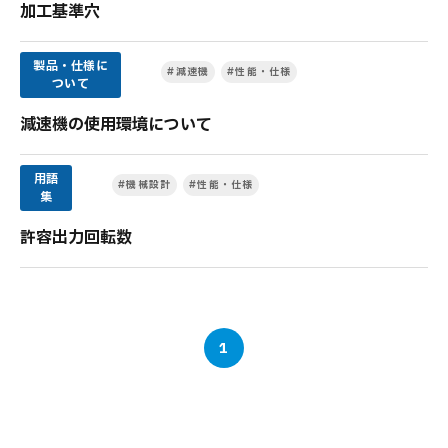
加工基準穴
製品・仕様に
#減速機
#性能・仕様
ついて
減速機の使用環境について
用語
#機械設計
#性能・仕様
集
許容出力回転数
1