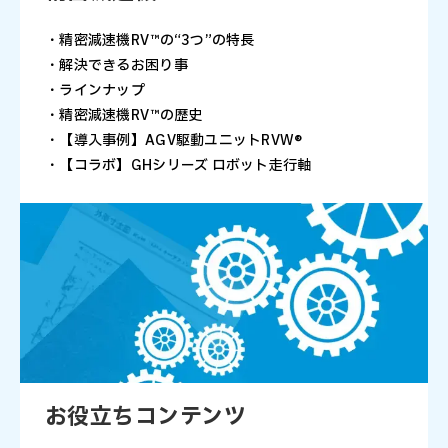
・精密減速機RV™の“3つ”の特長
・解決できるお困り事
・ラインナップ
・精密減速機RV™の歴史
・【導入事例】AGV駆動ユニットRVW®
・【コラボ】GHシリーズ ロボット走行軸
お役立ちコンテンツ