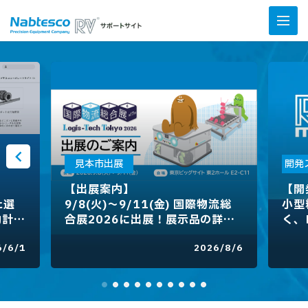
見本市出展
開発
【出展案内】
【開
た選
9/8(火)～9/11(金) 国際物流総
小型
動計算
合展2026に出展！展示品の詳細
く、
などをご紹介
ダー
6/6/1
2026/8/6