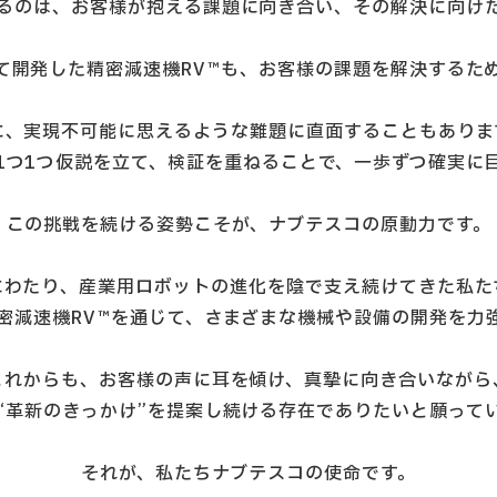
るのは、お客様が抱える課題に向き合い、その解決に向け
て開発した精密減速機RV™も、お客様の課題を解決するた
に、実現不可能に思えるような難題に直面することもありま
1つ1つ仮説を立て、検証を重ねることで、一歩ずつ確実に
この挑戦を続ける姿勢こそが、ナブテスコの原動力です。
にわたり、産業用ロボットの進化を陰で支え続けてきた私た
密減速機RV™を通じて、さまざまな機械や設備の開発を力
これからも、お客様の声に耳を傾け、真摯に向き合いながら
“革新のきっかけ”を提案し続ける存在でありたいと願って
それが、私たちナブテスコの使命です。