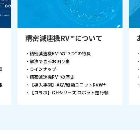
精密減速機RV™について
・精密減速機RV™の“3つ”の特長
・解決できるお困り事
現
・ラインナップ
・精密減速機RV™の歴史
組
・【導入事例】AGV駆動ユニットRVW®
・【コラボ】GHシリーズ ロボット走行軸