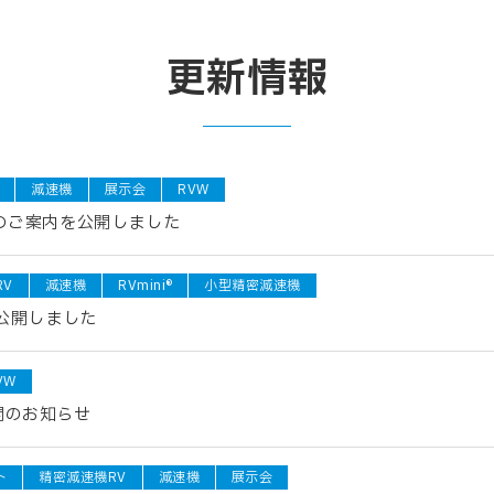
更新情報
減速機
展示会
RVW
展のご案内を公開しました
RV
減速機
RVmini®
小型精密減速機
を公開しました
VW
開のお知らせ
ト
精密減速機RV
減速機
展示会