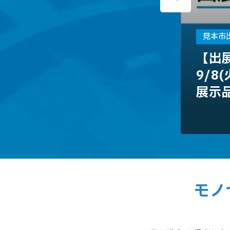
見本市
【出
9/8
展示
モノ