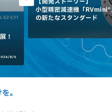
【開発ストーリー】
小型精密減速機「RVmin
の新たなスタンダード
出展！
2026/8/6
けを。