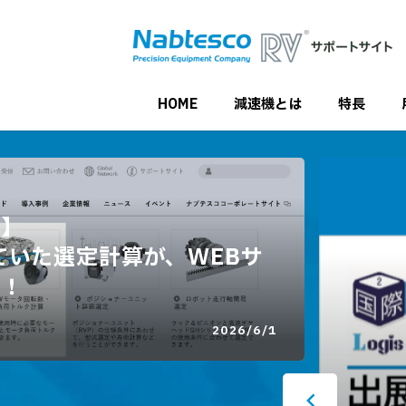
HOME
減速機とは
特長
内】
ていた選定計算が、WEBサ
に！
2026/6/1