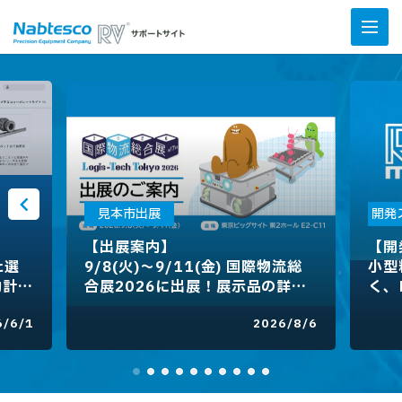
見本市出展
開発
【出展案内】
【開
た選
9/8(火)～9/11(金) 国際物流総
小型
動計算
合展2026に出展！展示品の詳細
く、
などをご紹介
ダー
6/6/1
2026/8/6