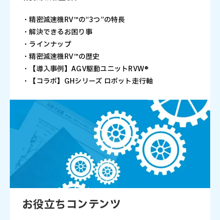
・精密減速機RV™の“3つ”の特長
・解決できるお困り事
・ラインナップ
・精密減速機RV™の歴史
・【導入事例】AGV駆動ユニットRVW®
・【コラボ】GHシリーズ ロボット走行軸
お役立ちコンテンツ