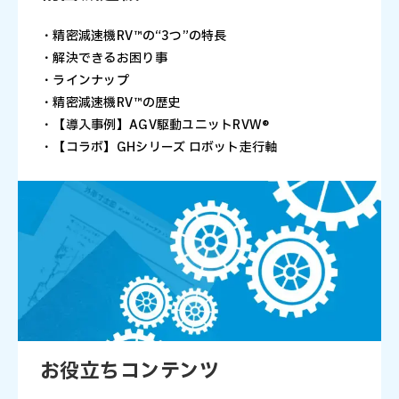
・精密減速機RV™の“3つ”の特長
・解決できるお困り事
・ラインナップ
・精密減速機RV™の歴史
・【導入事例】AGV駆動ユニットRVW®
・【コラボ】GHシリーズ ロボット走行軸
お役立ちコンテンツ