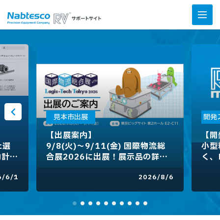
見本市出展
開発
【出展案内】
【開
た選
9/8(火)～9/11(金) 国際物流総
小型
動計算
合展2026に出展！展示品の詳細
く、
などをご紹介
ダー
6/6/1
2026/8/6